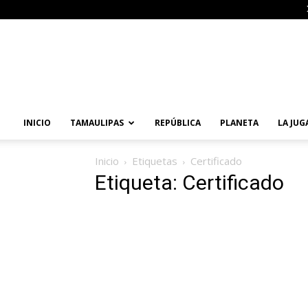
Primera
Vuelta
Noticias
INICIO
TAMAULIPAS
REPÚBLICA
PLANETA
LA JUG
Inicio
Etiquetas
Certificado
Etiqueta: Certificado