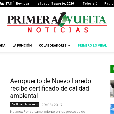
C
27.8
sábado, 8 agosto, 2026
Televisión
Radio
Reynosa
ADA
LA FUNCIÓN
COLABORADORES
PRIMERO LO VIRAL
Aeropuerto de Nuevo Laredo
recibe certificado de calidad
ambiental
29/03/2017
De Ultimo Momento
Notimex Por su cumplimiento en los procesos de