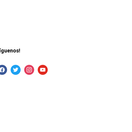
íguenos!
acebook
twitter
instagram
youtube