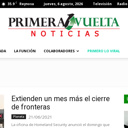
C
35.9
jueves, 6 agosto, 2026
Televisión
Radio
Reynosa
ADA
LA FUNCIÓN
COLABORADORES
PRIMERO LO VIRAL
Extienden un mes más el cierre
de fronteras
21/06/2021
Planeta
La oficina de Homeland Security anunció el domingo que