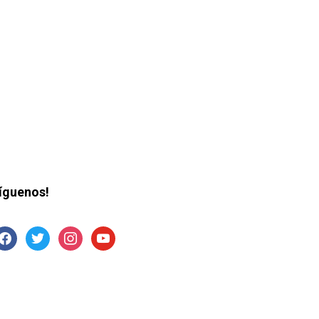
íguenos!
acebook
twitter
instagram
youtube