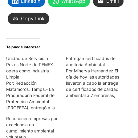
LinkedIn
WhatsApp
Email
Copy Link
Te puede interesar
Unidad de Servicio a
Entregan certificados de
Pozos Norte de PEMEX
auditoría Ambiental
opera como Industria
Por Minerva Hernández El
Limpia
día de hoy las autoridades
Por: Redacción
llevaron a cabo la entrega
Matamoros, Tamps.- La
de certificados de calidad
Procuraduría Federal de
ambiental a 7 empresas,
Protección Ambiental
las cuales cumplieron con
(PROFEPA), entregó a la
los estándares de calidad
Unidad de Servicio a
y que diariamente
Reconocen empresas por
Pozos Norte (USPN) de
contribuyen al cuidado del
excelencia en
Petróleos Mexicanos, la
medio ambiente. Guillermo
cumplimiento ambiental
certificación de Industria
Haro procurador Nacional
voluntario