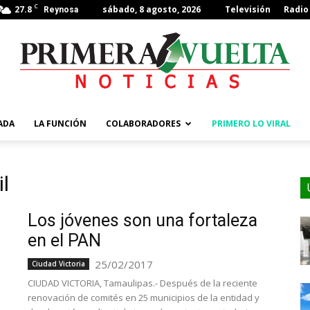
C
27.8
sábado, 8 agosto, 2026
Televisión
Radio
Reynosa
ADA
LA FUNCIÓN
COLABORADORES
PRIMERO LO VIRAL
l
Los jóvenes son una fortaleza
en el PAN
25/02/2017
Ciudad Victoria
CIUDAD VICTORIA, Tamaulipas.- Después de la reciente
renovación de comités en 25 municipios de la entidad y