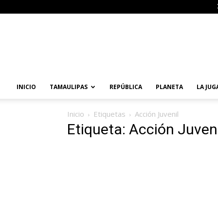
Primera
Vuelta
Noticias
INICIO
TAMAULIPAS
REPÚBLICA
PLANETA
LA JUG
Inicio
Etiquetas
Acción Juvenil
Etiqueta: Acción Juveni