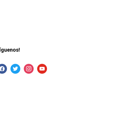
íguenos!
acebook
twitter
instagram
youtube