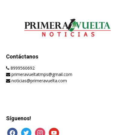
Contáctanos
8999560692
primeravueltatmps@gmail.com
noticias@primeravuelta.com
Síguenos!
facebook
twitter
instagram
youtube