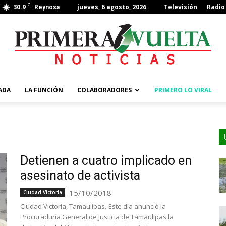
C
30.9
jueves, 6 agosto, 2026
Televisión
Radio
Reynosa
ADA
LA FUNCIÓN
COLABORADORES
PRIMERO LO VIRAL
Detienen a cuatro implicado en
asesinato de activista
15/10/2018
Ciudad Victoria
Ciudad Victoria, Tamaulipas.-Este día anunció la
Procuraduría General de Justicia de Tamaulipas la