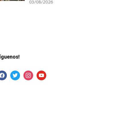
03/08/2026
íguenos!
acebook
twitter
instagram
youtube