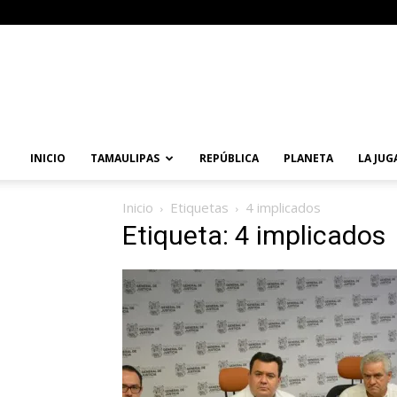
Primera
Vuelta
Noticias
INICIO
TAMAULIPAS
REPÚBLICA
PLANETA
LA JUG
Inicio
Etiquetas
4 implicados
Etiqueta: 4 implicados