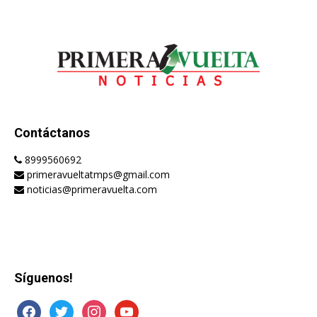
Contáctanos
8999560692
primeravueltatmps@gmail.com
noticias@primeravuelta.com
Síguenos!
facebook
twitter
instagram
youtube