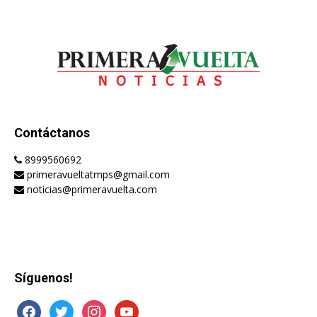
Contáctanos
8999560692
primeravueltatmps@gmail.com
noticias@primeravuelta.com
Síguenos!
facebook
twitter
instagram
youtube