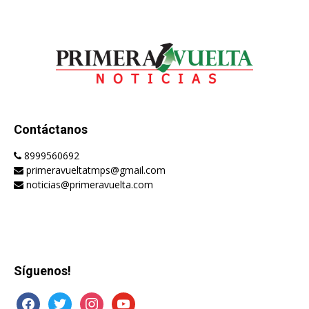
Contáctanos
8999560692
primeravueltatmps@gmail.com
noticias@primeravuelta.com
Síguenos!
facebook
twitter
instagram
youtube