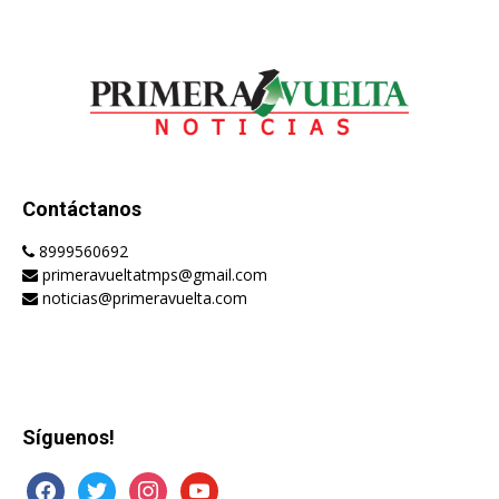
Contáctanos
8999560692
primeravueltatmps@gmail.com
noticias@primeravuelta.com
Síguenos!
facebook
twitter
instagram
youtube