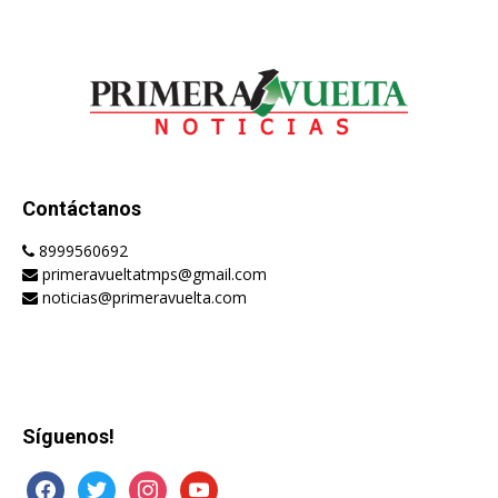
Contáctanos
8999560692
primeravueltatmps@gmail.com
noticias@primeravuelta.com
Síguenos!
facebook
twitter
instagram
youtube