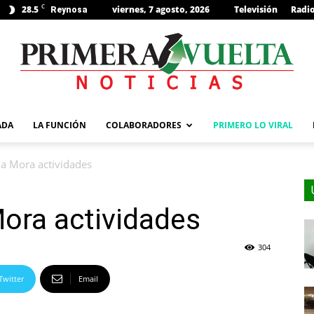
C
28.5
viernes, 7 agosto, 2026
Televisión
Radi
Reynosa
s
ADA
LA FUNCIÓN
COLABORADORES
PRIMERO LO VIRAL
da Mora actividades
ora actividades
304
Twitter
Email