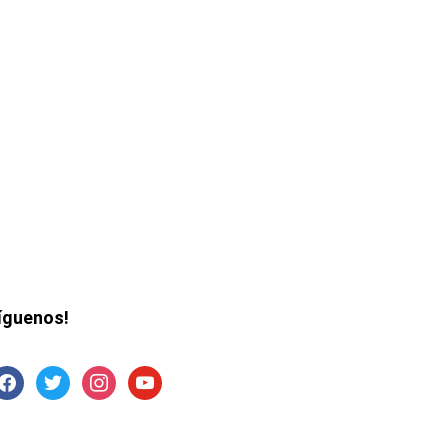
íguenos!
acebook
twitter
instagram
youtube