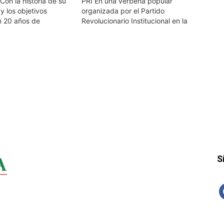
Con la historia de su
PRI En una verbena popular
 y los objetivos
organizada por el Partido
n 20 años de
Revolucionario Institucional en la
 la política, Linda
colonia Las Cumbres, se dio por
ez, candidata a
concluida de forma oficial la
r el V distrito, acude
campaña política de la
voto de confianza al
candidata a diputada local por el
,…
quinto distrito, Linda Mora
Sánchez, a…
S
f