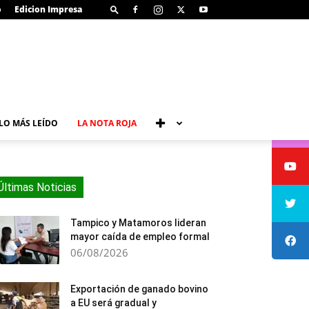
o
Edicion Impresa
LO MÁS LEÍDO
LA NOTA ROJA
Últimas Noticias
Tampico y Matamoros lideran
mayor caída de empleo formal
06/08/2026
Exportación de ganado bovino
a EU será gradual y