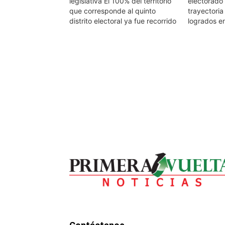
legislativa El 100% del territorio
electorado 
que corresponde al quinto
trayectoria
distrito electoral ya fue recorrido
logrados e
de punta a punta por la
recorrido en
candidata del PRI, Linda Mora
Mora Sánch
Sánchez, quien bajó a territorio
diputada po
para nutrir su agenda legislativa;
a pedir el 
tarea que le…
electorado