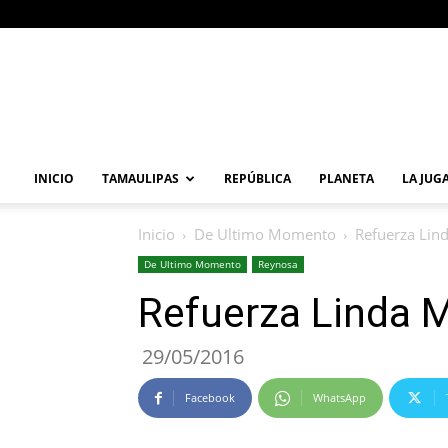
Primera
Vuelta
Noticia
INICIO
TAMAULIPAS
REPÚBLICA
PLANETA
LA JUG
Inicio
De Ultimo Momento
Refuerza Lin
De Ultimo Momento
Reynosa
Refuerza Linda M
29/05/2016
Facebook
WhatsApp