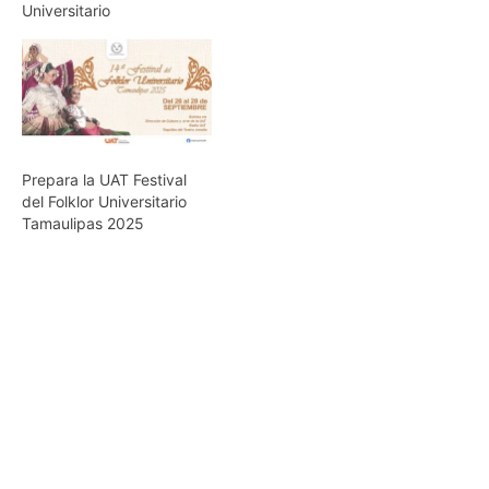
próximo martes 9 de
Universitario
agosto el Festival
Internacional del Folklor
Universitario Tamaulipas
2016, que en su Décima
Edición reunirá a grupos
folklóricos de Botswana,
Letonia y Tahití, y como
Prepara la UAT Festival
anfitrión…
del Folklor Universitario
Tamaulipas 2025