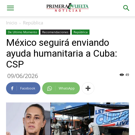
Inicio
República
De Ultimo Momento
Recomendaciones
República
México seguirá enviando
ayuda humanitaria a Cuba:
CSP
09/06/2026
49
Facebook
WhatsApp