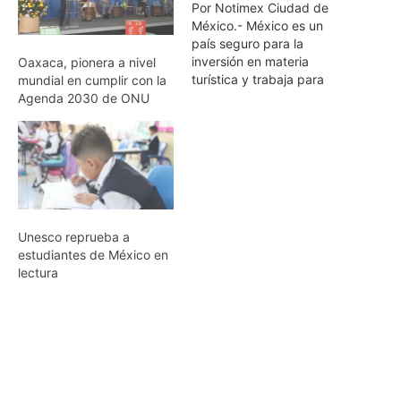
Por Notimex Ciudad de
México.- México es un
país seguro para la
inversión en materia
Oaxaca, pionera a nivel
turística y trabaja para
mundial en cumplir con la
ofrecer nuevas
Agenda 2030 de ONU
oportunidades en el
sector, aseguró hoy en la
capital española el
secretario de Turismo de
México, Enrique de la
Madrid Cordero. En un
almuerzo organizado por
Unesco reprueba a
el diario El…
estudiantes de México en
lectura