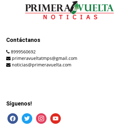
Contáctanos
8999560692
primeravueltatmps@gmail.com
noticias@primeravuelta.com
Síguenos!
facebook
twitter
instagram
youtube