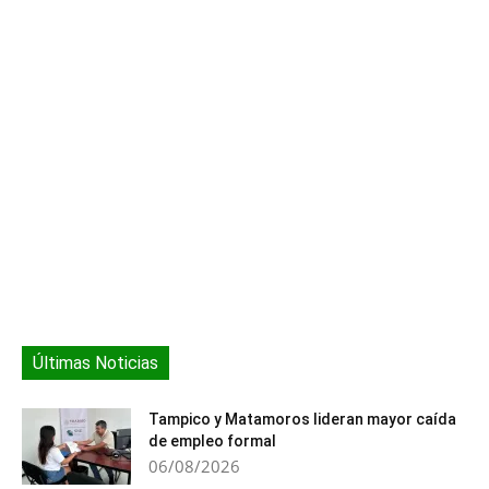
meses de rumores sobre
una supuesta rivalidad
entre Antonella Roccuzzo,
esposa del
futbolista Lionel
Messi, y Shakira, pareja y
madre de los dos hijos
de Gerard Piqué, fue la
mujer del argentino
quien…
Últimas Noticias
Tampico y Matamoros lideran mayor caída
de empleo formal
06/08/2026