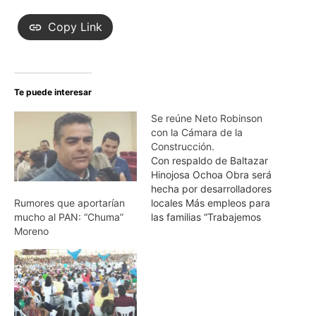
Copy Link
Te puede interesar
Se reúne Neto Robinson
con la Cámara de la
Construcción.
Con respaldo de Baltazar
Hinojosa Ochoa Obra será
hecha por desarrolladores
locales Más empleos para
Rumores que aportarían
las familias “Trabajemos
mucho al PAN: “Chuma”
por lo que merecemos”
Moreno
convoca Neto Robinson
“Desde el inicio de la
administración municipal
2016-2018, con el
respaldo del Cabildo,
trabajaremos en los