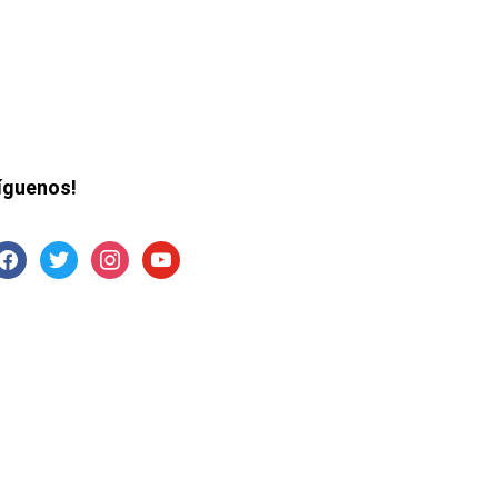
íguenos!
acebook
twitter
instagram
youtube