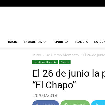
Primera
Vuelta
Noticia
INICIO
TAMAULIPAS
REPÚBLICA
PLANETA
LA JUG
Inicio
De Ultimo Momento
El 26 de juni
De Ultimo Momento
Planeta
El 26 de junio la
“El Chapo”
26/04/2018
Facebook
WhatsApp