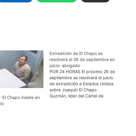
Extradición de El Chapo se
resolverá el 26 de septiembre en
juicio: abogado
POR 24 HORAS El próximo 26 de
septiembre se resolverá el juicio
de extradición a Estados Unidos
sobre Joaquín El Chapo
Guzmán, líder del Cártel de
‘El Chapo insiste en
Sinaloa, informó su
io
abogado Andrés Granados.
Precisó que se llevará a cabo la
audiencia constitucional de El
Chapo, “y ahí se va a ver que
determina…