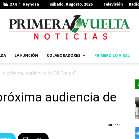
C
27.8
sábado, 8 agosto, 2026
Televisión
Radi
Reynosa
s
ADA
LA FUNCIÓN
COLABORADORES
PRIMERO LO VIRAL
o la próxima audiencia de “El Chapo”
 próxima audiencia de
277
Twitter
Email