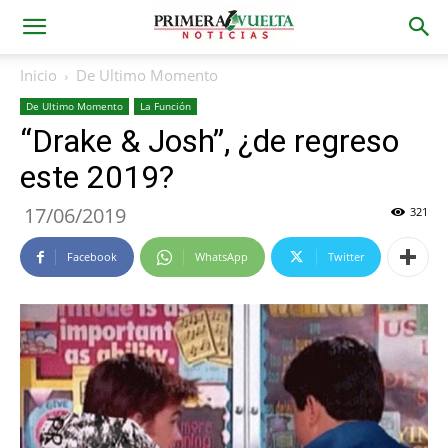
Inicio
De Ultimo Momento
De Ultimo Momento
La Función
“Drake & Josh”, ¿de regreso
este 2019?
17/06/2019
321
Facebook
WhatsApp
Twitter