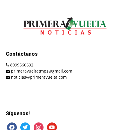
Contáctanos
8999560692
primeravueltatmps@gmail.com
noticias@primeravuelta.com
Síguenos!
facebook
twitter
instagram
youtube