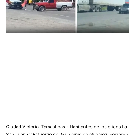
Ciudad Victoria, Tamaulipas.- Habitantes de los ejidos La
San Juana y Esfuerzo del Municipio de Güémez, cerraron