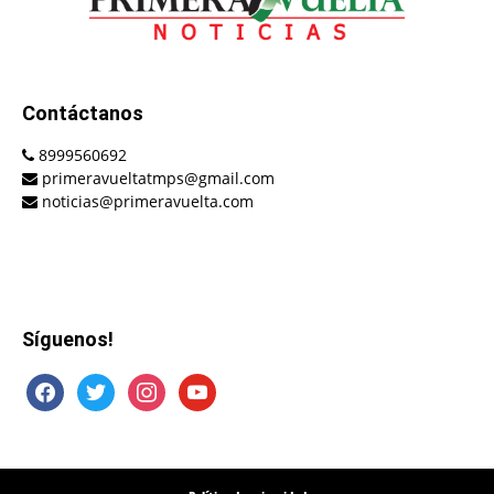
Contáctanos
8999560692
primeravueltatmps@gmail.com
noticias@primeravuelta.com
Síguenos!
facebook
twitter
instagram
youtube