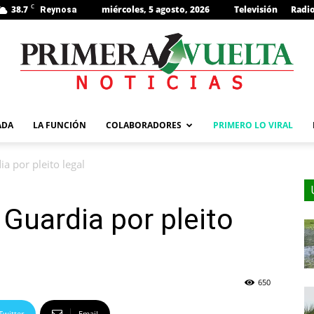
C
38.7
miércoles, 5 agosto, 2026
Televisión
Radi
Reynosa
s
ADA
LA FUNCIÓN
COLABORADORES
PRIMERO LO VIRAL
a por pleito legal
Guardia por pleito
650
Twitter
Email