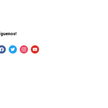
íguenos!
acebook
twitter
instagram
youtube