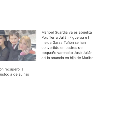
Maribel Guardia ya es abuelita
Por: Terra Julián Figueroa e I
melda Garza Tuñón se han
convertido en padres del
pequeño varoncito José Julián ,
así lo anunció en hijo de Maribel
Guardia a través de redes
sociales. “El 2 de mayo de 2017
ón recuperó la
el día más feliz de mi vida! no
ustodia de su hijo
sólo cumplí 22…