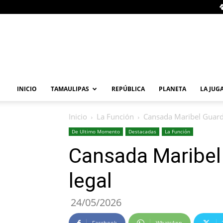
Primera
Vuelta
Noticia
INICIO
TAMAULIPAS
REPÚBLICA
PLANETA
LA JUG
Inicio
La Función
Cansada Maribel Guardi
De Ultimo Momento
Destacadas
La Función
Cansada Maribel 
legal
24/05/2026
Facebook
WhatsApp