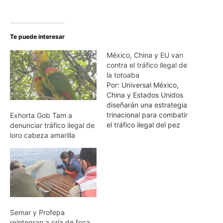
Te puede interesar
México, China y EU van
contra el tráfico ilegal de
la totoaba
Por: Universal México,
China y Estados Unidos
diseñarán una estrategia
trinacional para combatir
Exhorta Gob Tam a
el tráfico ilegal del pez
denunciar tráfico ilegal de
totoaba, especie cuya
loro cabeza amarilla
pesca ha puesto al borde
de la extinción a la
vaquita marina, informó la
Procuraduría Federal de
Protección al Ambiente
(Profepa). Del 23 al 25 de
agosto los gobiernos…
Semar y Profepa
reintegran a cría de foca