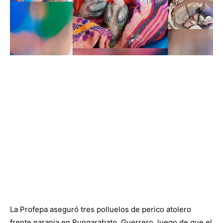
La Profepa aseguró tres polluelos de perico atolero
frente naranja en Pungarabato, Guerrero, luego de que el