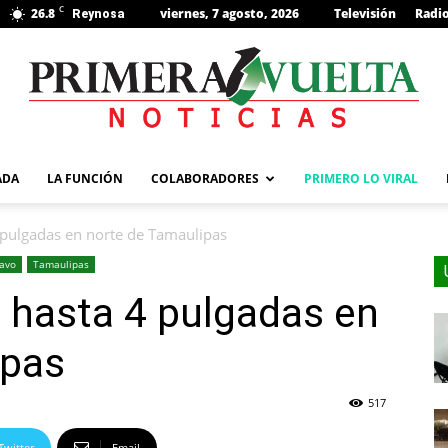
C
26.8
viernes, 7 agosto, 2026
Televisión
Radi
Reynosa
s
ADA
LA FUNCIÓN
COLABORADORES
PRIMERO LO VIRAL
 pulgadas en norte de Tamaulipas
ravo
Tamaulipas
 hasta 4 pulgadas en
ipas
517
Twitter
Email