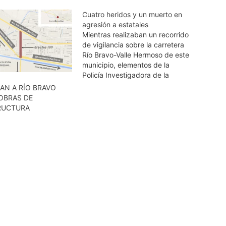
Cuatro heridos y un muerto en
agresión a estatales
Mientras realizaban un recorrido
de vigilancia sobre la carretera
Río Bravo-Valle Hermoso de este
municipio, elementos de la
Policía Investigadora de la
Procuraduría General de Justicia
AN A RÍO BRAVO
de Tamaulipas, fueron atacados
OBRAS DE
la tarde de este viernes por
RUCTURA
hombres armados. Tras el
ataque a los elementos
estatales, por el mismo sitio
circulaba…