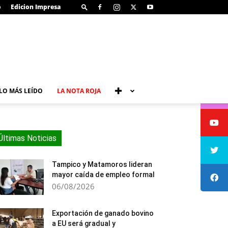
o
Edicion Impresa
LO MÁS LEÍDO
LA NOTA ROJA
Últimas Noticias
Tampico y Matamoros lideran
mayor caída de empleo formal
06/08/2026
Exportación de ganado bovino
a EU será gradual y