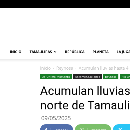
Primera
Vuelta
Noticia
INICIO
TAMAULIPAS
REPÚBLICA
PLANETA
LA JUG
Inicio
Reynosa
Acumulan lluvias hasta 4
De Ultimo Momento
Recomendaciones
Reynosa
Rio B
Acumulan lluvias
norte de Tamaul
09/05/2025
Facebook
WhatsApp