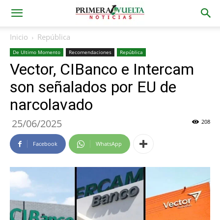
Inicio
República
De Ultimo Momento
Recomendaciones
República
Vector, CIBanco e Intercam
son señalados por EU de
narcolavado
25/06/2025
208
Facebook
WhatsApp