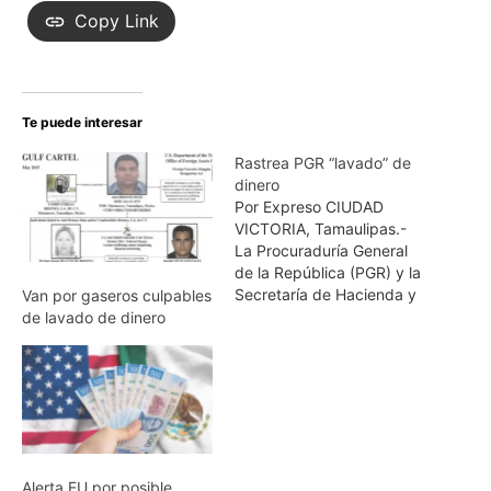
Copy Link
Te puede interesar
Rastrea PGR “lavado” de
dinero
Por Expreso CIUDAD
VICTORIA, Tamaulipas.-
La Procuraduría General
de la República (PGR) y la
Secretaría de Hacienda y
Van por gaseros culpables
Crédito Público (SHCP)
de lavado de dinero
investigan el lavado de
dinero en Tamaulipas,
ilícito liderado por las
bandas del crimen
organizado. La PGR
mantiene abiertas 136
averiguaciones previas
Alerta EU por posible