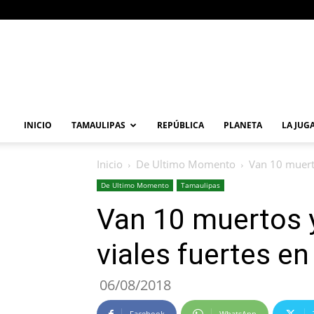
Primera
Vuelta
Noticia
INICIO
TAMAULIPAS
REPÚBLICA
PLANETA
LA JUG
Inicio
De Ultimo Momento
Van 10 muerto
De Ultimo Momento
Tamaulipas
Van 10 muertos 
viales fuertes e
06/08/2018
Facebook
WhatsApp