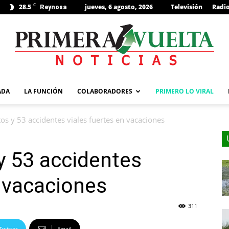
C
28.5
jueves, 6 agosto, 2026
Televisión
Radi
Reynosa
s
ADA
LA FUNCIÓN
COLABORADORES
PRIMERO LO VIRAL
s y 53 accidentes viales fuertes en vacaciones
y 53 accidentes
n vacaciones
311
Twitter
Email