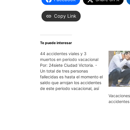
Copy Link
Te puede interesar
44 accidentes viales y 3
muertos en periodo vacacional
Por: 24siete Ciudad Victoria. -
Un total de tres personas
fallecidas es hasta el momento el
saldo que arrojan los accidentes
de este periodo vacacional, así
lo dio a conocer el Director de
Vacaciones
Tránsito Local y Vialidad de
accidentes 
Victoria, Francisco Adolfo López
Walle. Además mencionó que se
registraron la cantidad…