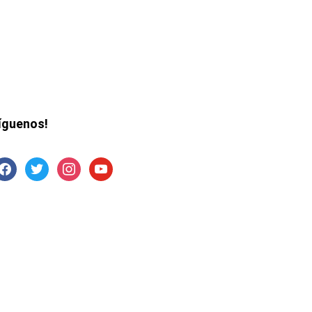
íguenos!
acebook
twitter
instagram
youtube