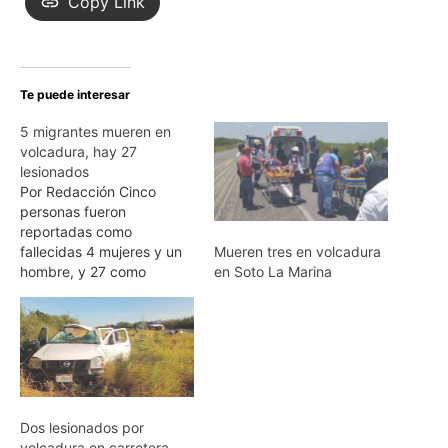
Copy Link
Te puede interesar
5 migrantes mueren en
volcadura, hay 27
lesionados
Por Redacción Cinco
personas fueron
reportadas como
fallecidas 4 mujeres y un
Mueren tres en volcadura
hombre, y 27 como
en Soto La Marina
lesionadas tras la
volcadura de una
camioneta tipo van a la
altura del kilómetro 167 de
la carretera Reynosa-
Monterrey la mañana de
este martes. La ayuda al
Dos lesionados por
lugar del accidente tardó
volcadura en carretera