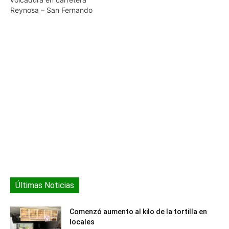
en llegar, según…
Reynosa – San Fernando
Últimas Noticias
Comenzó aumento al kilo de la tortilla en
locales