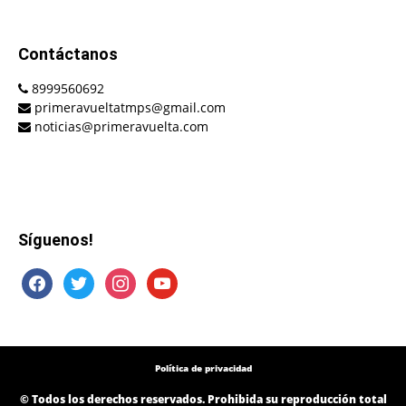
Contáctanos
8999560692
primeravueltatmps@gmail.com
noticias@primeravuelta.com
Síguenos!
facebook
twitter
instagram
youtube
Política de privacidad
© Todos los derechos reservados. Prohibida su reproducción total