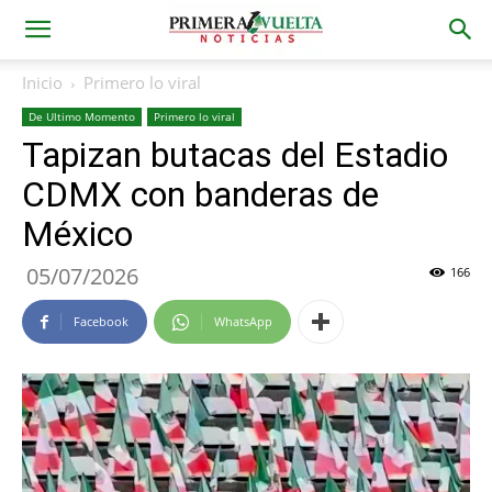
Inicio
Primero lo viral
De Ultimo Momento
Primero lo viral
Tapizan butacas del Estadio
CDMX con banderas de
México
05/07/2026
166
Facebook
WhatsApp