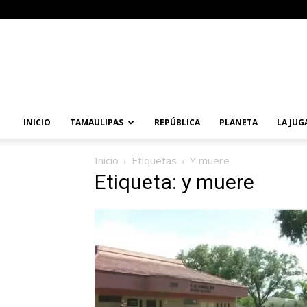
Primera
Vuelta
Noticias
INICIO
TAMAULIPAS
REPÚBLICA
PLANETA
LA JUG
Inicio
Etiquetas
Y muere
Etiqueta: y muere