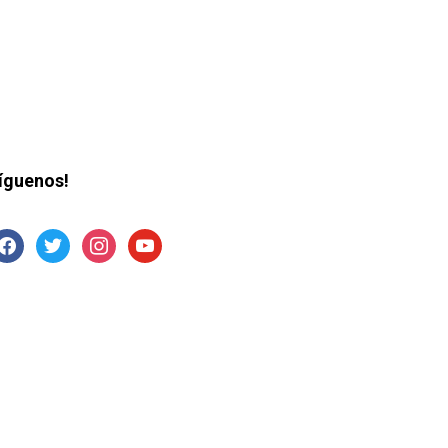
íguenos!
acebook
twitter
instagram
youtube