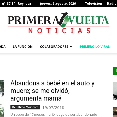
C
37.8
jueves, 6 agosto, 2026
Televisión
Radio
Reynosa
ADA
LA FUNCIÓN
COLABORADORES
PRIMERO LO VIRAL
Abandona a bebé en el auto y
muere; se me olvidó,
argumenta mamá
19/07/2018
De Ultimo Momento
Un bebé de 17 meses murió luego de ser abandonado