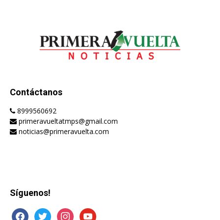
Contáctanos
8999560692
primeravueltatmps@gmail.com
noticias@primeravuelta.com
Síguenos!
facebook
twitter
instagram
youtube