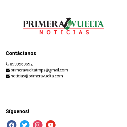
Contáctanos
8999560692
primeravueltatmps@gmail.com
noticias@primeravuelta.com
Síguenos!
facebook
twitter
instagram
youtube