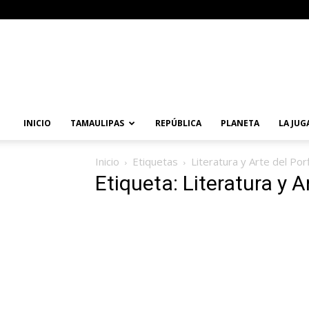
Primera
Vuelta
Noticias
INICIO
TAMAULIPAS
REPÚBLICA
PLANETA
LA JUG
Inicio
Etiquetas
Literatura y Arte del Porf
Etiqueta: Literatura y Ar