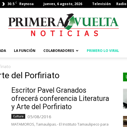
C
30.5
jueves, 6 agosto, 2026
Televisión
Radio
Reynosa
ADA
LA FUNCIÓN
COLABORADORES
PRIMERO LO VIRAL
iriato
te del Porfiriato
Escritor Pavel Granados
ofrecerá conferencia Literatura
y Arte del Porfiriato
05/08/2016
Cultura
MATAMOROS, Tamaulipas.- El Instituto Tamaulipeco para