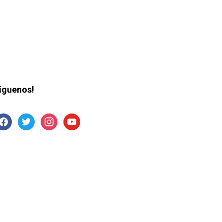
íguenos!
acebook
twitter
instagram
youtube