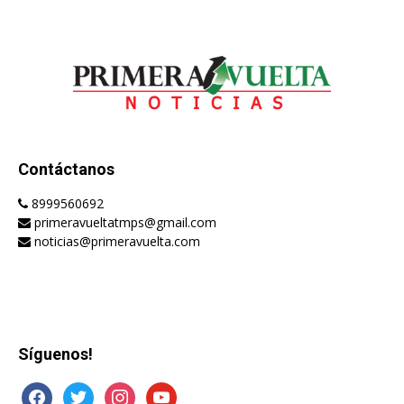
Contáctanos
8999560692
primeravueltatmps@gmail.com
noticias@primeravuelta.com
Síguenos!
facebook
twitter
instagram
youtube