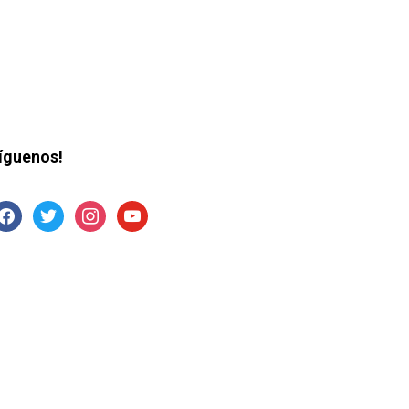
íguenos!
acebook
twitter
instagram
youtube