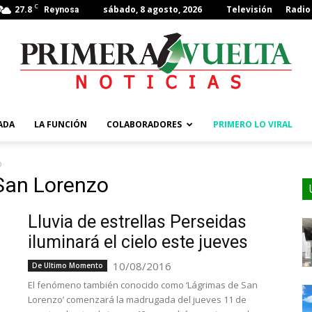
C
27.8
sábado, 8 agosto, 2026
Televisión
Radio
Reynosa
ADA
LA FUNCIÓN
COLABORADORES
PRIMERO LO VIRAL
o
 San Lorenzo
Lluvia de estrellas Perseidas
iluminará el cielo este jueves
10/08/2016
De Ultimo Momento
El fenómeno también conocido como ‘Lágrimas de San
Lorenzo’ comenzará la madrugada del jueves 11 de