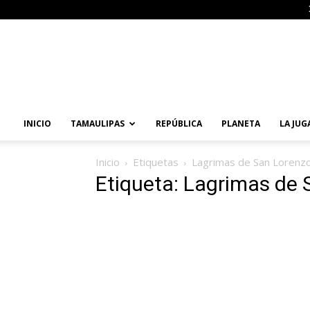
Primera
Vuelta
Noticias
INICIO
TAMAULIPAS
REPÚBLICA
PLANETA
LA JUG
Inicio
Etiquetas
Lagrimas de San Lorenz
Etiqueta: Lagrimas de