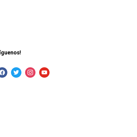
íguenos!
acebook
twitter
instagram
youtube