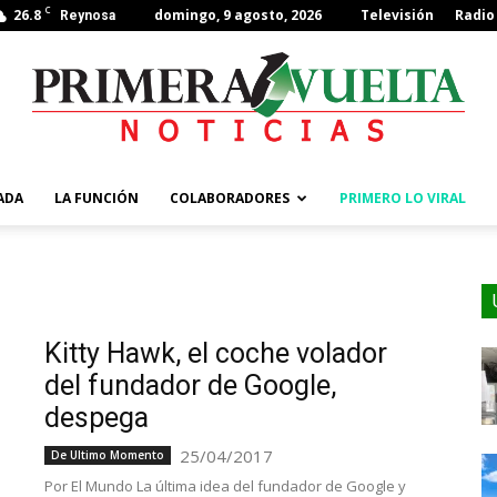
C
26.8
domingo, 9 agosto, 2026
Televisión
Radio
Reynosa
ADA
LA FUNCIÓN
COLABORADORES
PRIMERO LO VIRAL
Kitty Hawk, el coche volador
del fundador de Google,
despega
25/04/2017
De Ultimo Momento
Por El Mundo La última idea del fundador de Google y