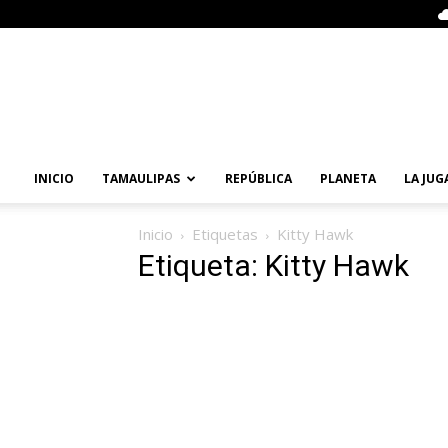
Primera
Vuelta
Noticias
INICIO
TAMAULIPAS
REPÚBLICA
PLANETA
LA JUG
Inicio
Etiquetas
Kitty Hawk
Etiqueta: Kitty Hawk