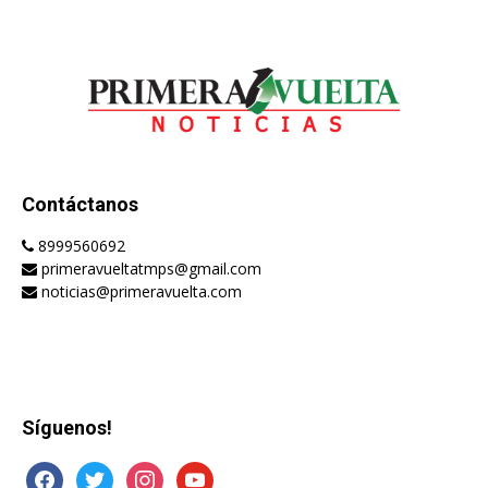
Contáctanos
8999560692
primeravueltatmps@gmail.com
noticias@primeravuelta.com
Síguenos!
facebook
twitter
instagram
youtube