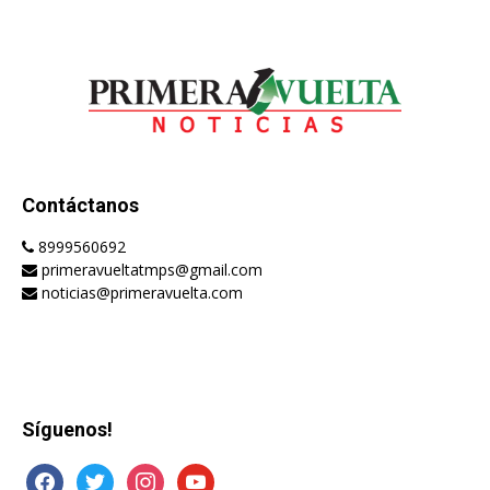
Contáctanos
8999560692
primeravueltatmps@gmail.com
noticias@primeravuelta.com
Síguenos!
facebook
twitter
instagram
youtube