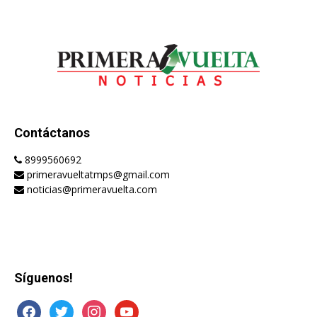
Contáctanos
8999560692
primeravueltatmps@gmail.com
noticias@primeravuelta.com
Síguenos!
facebook
twitter
instagram
youtube