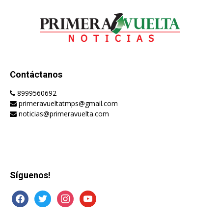
Contáctanos
8999560692
primeravueltatmps@gmail.com
noticias@primeravuelta.com
Síguenos!
facebook
twitter
instagram
youtube