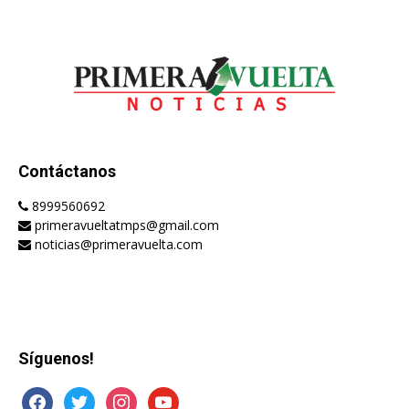
Contáctanos
8999560692
primeravueltatmps@gmail.com
noticias@primeravuelta.com
Síguenos!
facebook
twitter
instagram
youtube