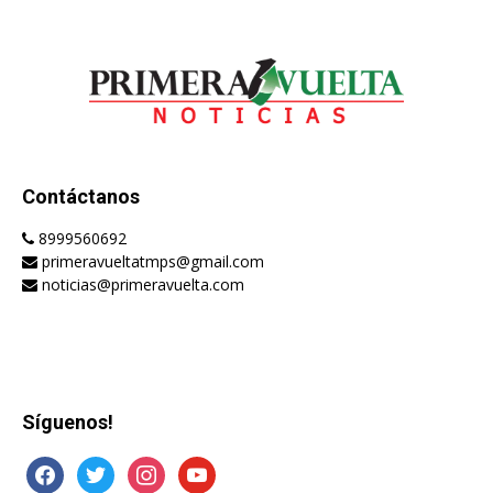
Contáctanos
8999560692
primeravueltatmps@gmail.com
noticias@primeravuelta.com
Síguenos!
facebook
twitter
instagram
youtube