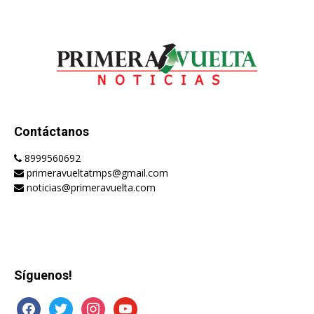
Contáctanos
8999560692
primeravueltatmps@gmail.com
noticias@primeravuelta.com
Síguenos!
facebook
twitter
instagram
youtube