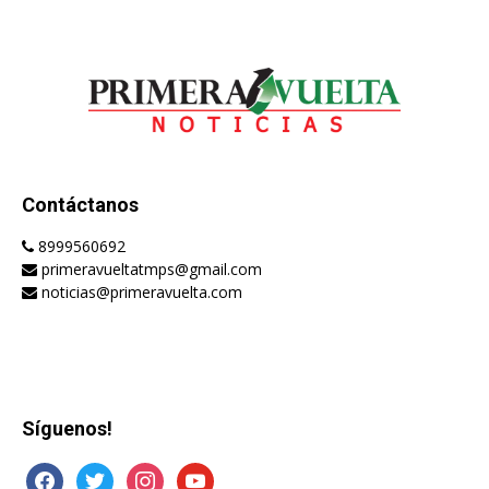
Contáctanos
8999560692
primeravueltatmps@gmail.com
noticias@primeravuelta.com
Síguenos!
facebook
twitter
instagram
youtube