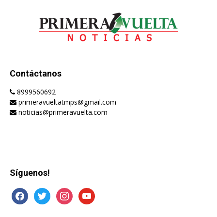
Contáctanos
8999560692
primeravueltatmps@gmail.com
noticias@primeravuelta.com
Síguenos!
facebook
twitter
instagram
youtube