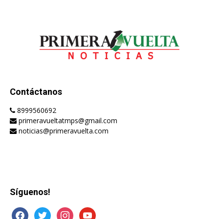
Contáctanos
8999560692
primeravueltatmps@gmail.com
noticias@primeravuelta.com
Síguenos!
facebook
twitter
instagram
youtube