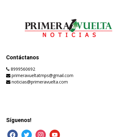
Contáctanos
8999560692
primeravueltatmps@gmail.com
noticias@primeravuelta.com
Síguenos!
facebook
twitter
instagram
youtube