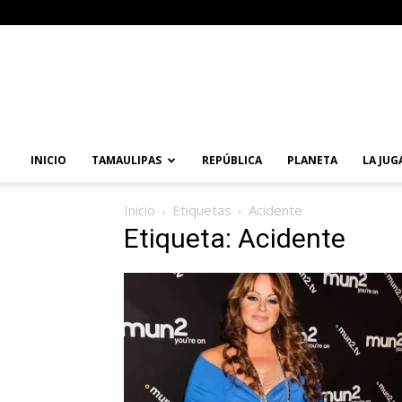
Primera
Vuelta
Noticias
INICIO
TAMAULIPAS
REPÚBLICA
PLANETA
LA JUG
Inicio
Etiquetas
Acidente
Etiqueta: Acidente