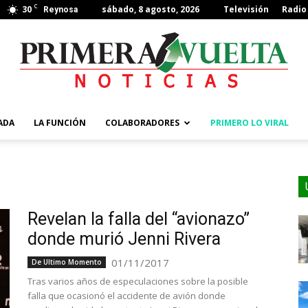
C
30
sábado, 8 agosto, 2026
Televisión
Radio
Reynosa
ADA
LA FUNCIÓN
COLABORADORES
PRIMERO LO VIRAL
Revelan la falla del “avionazo”
donde murió Jenni Rivera
01/11/2017
De Ultimo Momento
Tras varios años de especulaciones sobre la posible
falla que ocasionó el accidente de avión donde