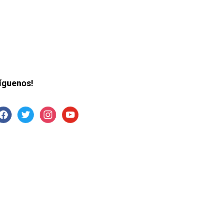
íguenos!
acebook
twitter
instagram
youtube