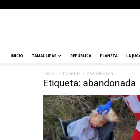
Primera
Vuelta
Noticias
INICIO
TAMAULIPAS
REPÚBLICA
PLANETA
LA JUG
Inicio
Etiquetas
Abandonada
Etiqueta: abandonada