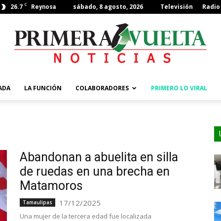
C
26.7
sábado, 8 agosto, 2026
Televisión
Radio
Reynosa
ADA
LA FUNCIÓN
COLABORADORES
PRIMERO LO VIRAL
Abandonan a abuelita en silla
de ruedas en una brecha en
Matamoros
17/12/2025
Tamaulipas
Una mujer de la tercera edad fue localizada