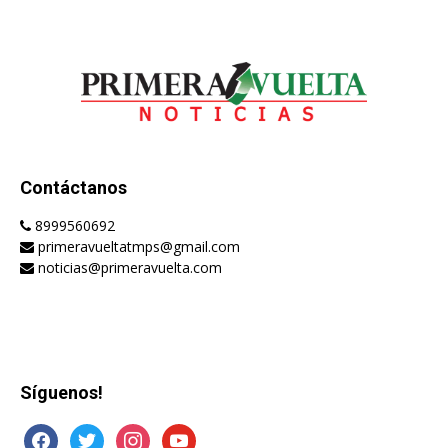
Contáctanos
8999560692
primeravueltatmps@gmail.com
noticias@primeravuelta.com
Síguenos!
facebook
twitter
instagram
youtube