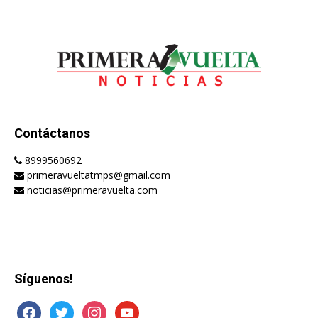
Contáctanos
8999560692
primeravueltatmps@gmail.com
noticias@primeravuelta.com
Síguenos!
facebook
twitter
instagram
youtube